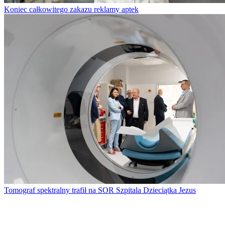
Koniec całkowitego zakazu reklamy aptek
Tomograf spektralny trafił na SOR Szpitala Dzieciątka Jezus