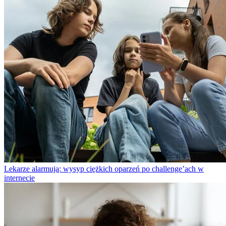
Lekarze alarmują: wysyp ciężkich oparzeń po challenge’ach w
internecie