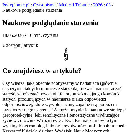
Podyplomie.pl
/
Czasopisma
/
Medical Tribune
/
2026
/
03
/
Naukowe podglądanie starzenia
Naukowe podglądanie starzenia
18.06.2026 •
10 min. czytania
Udostępnij artykuł:
Co znajdziesz w artykule?
Czy wiedza, jaką obecnie zdobywamy w badaniach (głównie
eksperymentalnych) o procesie starzenia, pozwoli nam odraczać
starość, zapobiegać powstaniu fenotypu sekrecyjnego komórek
starych, produkujących w nadmiarze białka odpowiedzi
odpornościowej, które wywołują stany zapalne i są podłożem
przedwczesnego starzenia? A może przyniesie nam nowe strategie
geroprotekcyjne, leki senolityczne i senostatyczne wydłużające
życie w zdrowiu? W rozmowie z Ewą Biernacką mówi o tym
wybitny biogerontolog i biolog nowotworów prof. dr hab. n. med.
Krzysztof Książek, dziekan Wydziału Nauk Medycznych