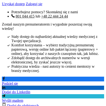
Uzyskaj dostęp
Zaloguj się
Potrzebujesz pomocy? Skontaktuj się z nami
801 044 415
lub
+48 22 444 24 44
Zostań naszym prenumeratorem i wygodnie poszerzaj swoją
wiedzę!
Stały dostęp do najbardziej aktualnej wiedzy medycznej z
Twojej specjalizacji.
Komfort korzystania – wybierz tradycyjną prenumeratę
papierową, wersję online lub pakiet łączony (papierowy +
online), aby korzystać z naszych czasopism tak, jak lubisz.
Zdobądź dostęp do archiwalnych numerów w wersji
elektronicznej, by zyskać jeszcze więcej.
Praktyczna wiedza - nasi autorzy to cenieni mentorzy w
branży medycznej.
Podziel się
Dodaj do Linkedin
Wyślij mailem
Dodaj do ulubionych