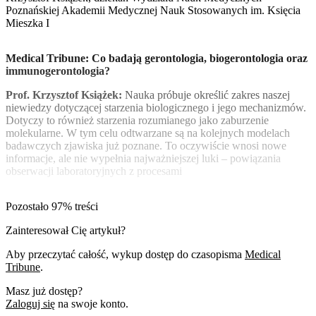
Poznańskiej Akademii Medycznej Nauk Stosowanych im. Księcia
Mieszka I
Medical Tribune: Co badają gerontologia, biogerontologia oraz
immunogerontologia?
Prof. Krzysztof Książek:
Nauka próbuje określić zakres naszej
niewiedzy dotyczącej starzenia biologicznego i jego mechanizmów.
Dotyczy to również starzenia rozumianego jako zaburzenie
molekularne. W tym celu odtwarzane są na kolejnych modelach
badawczych zjawiska już poznane. To oczywiście wnosi nowe
informacje, ale nie wypełnia najważniejszej luki – powiązania
obserwacji laboratoryjnych z procesami
Pozostało 97% treści
Zainteresował Cię artykuł?
Aby przeczytać całość, wykup dostęp do czasopisma
Medical
Tribune
.
Masz już dostęp?
Zaloguj się
na swoje konto.