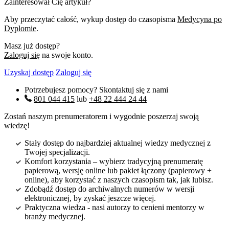
Zainteresował Cię artykuł?
Aby przeczytać całość, wykup dostęp do czasopisma
Medycyna po
Dyplomie
.
Masz już dostęp?
Zaloguj się
na swoje konto.
Uzyskaj dostęp
Zaloguj się
Potrzebujesz pomocy? Skontaktuj się z nami
801 044 415
lub
+48 22 444 24 44
Zostań naszym prenumeratorem i wygodnie poszerzaj swoją
wiedzę!
Stały dostęp do najbardziej aktualnej wiedzy medycznej z
Twojej specjalizacji.
Komfort korzystania – wybierz tradycyjną prenumeratę
papierową, wersję online lub pakiet łączony (papierowy +
online), aby korzystać z naszych czasopism tak, jak lubisz.
Zdobądź dostęp do archiwalnych numerów w wersji
elektronicznej, by zyskać jeszcze więcej.
Praktyczna wiedza - nasi autorzy to cenieni mentorzy w
branży medycznej.