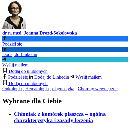
dr n. med. Joanna Drozd-Sokołowska
Podziel się
Dodaj do Linkedin
Wyślij mailem
Dodaj do ulubionych
Podziel się
Dodaj do Linkedin
Wyślij mailem
Dodaj do ulubionych
Onkologia
,
Hematologia
,
diagnostyka
,
Choroby wewnętrzne
Wybrane dla Ciebie
Chłoniak z komórek płaszcza – ogólna
charakterystyka i zasady leczenia