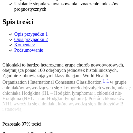
Ustalanie stopnia zaawansowania i znaczenie indeksów
prognostycznych
Spis treści
Opis przypadku 1
Opis przypadku 2
Komentarz
Podsumowanie
Chłoniaki to bardzo heterogenna grupa chorób nowotworowych,
obejmująca ponad 100 odrębnych jednostek histo­klinicznych.
Zgodnie z obowiązującymi klasyfikacjami World Health
1
,
2
Organization i International Consensus Classification
w grupie
chłoniaków wywodzących się z komórek dojrzałych wyodrębnia się
chłoniaka Hodgkina (HL – Hodgkin lymphoma) i chłoniaki nie-
Hodgkina (NHL – non-Hodgkin lymphoma). Pośród chłoniaków
NHL wyróżnia się chłoniaki, które wywodzą się z limfocytów B
i stanowią
Pozostało 97% treści