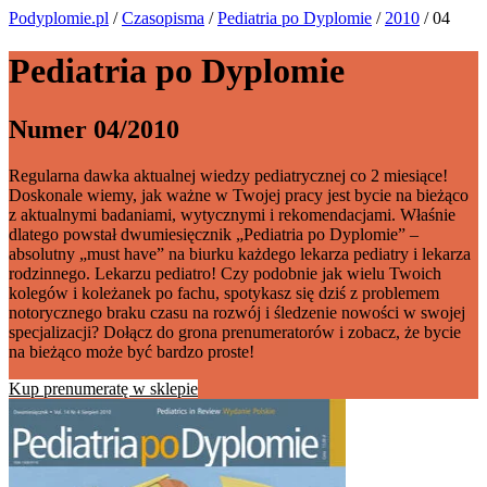
Podyplomie.pl
/
Czasopisma
/
Pediatria po Dyplomie
/
2010
/ 04
Pediatria po Dyplomie
Numer 04/2010
Regularna dawka aktualnej wiedzy pediatrycznej co 2 miesiące!
Doskonale wiemy, jak ważne w Twojej pracy jest bycie na bieżąco
z aktualnymi badaniami, wytycznymi i rekomendacjami. Właśnie
dlatego powstał dwumiesięcznik „Pediatria po Dyplomie” –
absolutny „must have” na biurku każdego lekarza pediatry i lekarza
rodzinnego. Lekarzu pediatro! Czy podobnie jak wielu Twoich
kolegów i koleżanek po fachu, spotykasz się dziś z problemem
notorycznego braku czasu na rozwój i śledzenie nowości w swojej
specjalizacji? Dołącz do grona prenumeratorów i zobacz, że bycie
na bieżąco może być bardzo proste!
Kup prenumeratę w sklepie