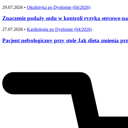
29.07.2026 •
Okulistyka po Dyplomie (04/2026)
Znaczenie podaży sodu w kontroli ryzyka sercowo-n
27.07.2026 •
Kardiologia po Dyplomie (04/2026)
Pacjent nefrologiczny przy stole Jak dieta zmienia pr