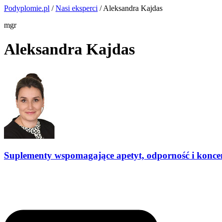
Podyplomie.pl
/
Nasi eksperci
/ Aleksandra Kajdas
mgr
Aleksandra Kajdas
Suplementy wspomagające apetyt, odporność i konce