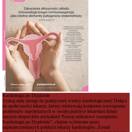
Kardiologia po Dyplomie
Zyskaj stały dostęp do praktycznej wiedzy kardiologicznej! Dołącz
do społeczności lekarzy, którzy zdobywają konkretne rozwiązania
problemów napotykanych w swojej praktyce lekarskiej dzięki
naszym eksperckim artykułom! Poznaj unikatowe czasopismo
Kardiologia po Dyplomie”, chętnie wybierane przez
najskuteczniejszych polskich lekarzy kardiologów. Zostań