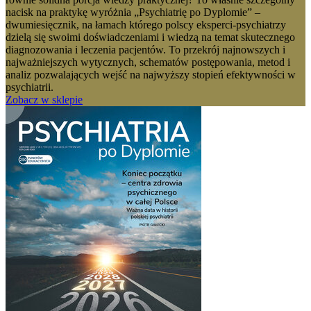
nacisk na praktykę wyróżnia „Psychiatrię po Dyplomie” –
dwumiesięcznik, na łamach którego polscy eksperci-psychiatrzy
dzielą się swoimi doświadczeniami i wiedzą na temat skutecznego
diagnozowania i leczenia pacjentów. To przekrój najnowszych i
najważniejszych wytycznych, schematów postępowania, metod i
analiz pozwalających wejść na najwyższy stopień efektywności w
psychiatrii.
Zobacz w sklepie