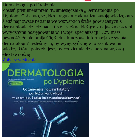
Dermatologia po Dyplomie
Zostań prenumeratorem dwumiesięcznika „Dermatologia po
Dyplomie”. Łatwo, szybko i regularne aktualizuj swoją wiedzę oraz
śledź najnowsze badania we wszystkich ściśle powiązanych z
dermatologią dziedzinach. Czy jesteś na bieżąco z najważniejszymi
wytycznymi postępowania w Twojej specjalizacji? Czy masz
pewność, że nie omija Cię żadna kluczowa informacja ze świata
dermatologii? Jesteśmy tu, by wyręczyć Cię w wyszukiwaniu
wiedzy, której potrzebujesz, by codziennie działać z najwyższą
efektywnością.
Zobacz w sklepie