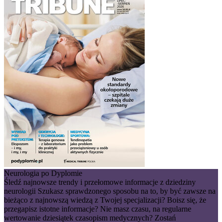
Neurologia po Dyplomie
Śledź najnowsze trendy i przełomowe informacje z dziedziny
neurologii Szukasz sprawdzonego sposobu na to, by być zawsze na
bieżąco z najnowszą wiedzą z Twojej specjalizacji? Boisz się, że
przegapisz istotne informacje? Nie masz czasu, na regularne
wertowanie dziesiątek czasopism medycznych? Zostań