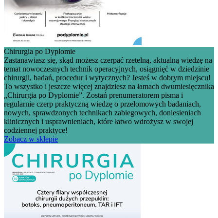
Chirurgia po Dyplomie
Zastanawiasz się, skąd możesz czerpać rzetelną, aktualną wiedzę na
temat nowoczesnych technik operacyjnych, osiągnięć w dziedzinie
chirurgii, badań, procedur i wytycznych? Jesteś w dobrym miejscu!
To wszystko i jeszcze więcej znajdziesz na łamach dwumiesięcznika
„Chirurgia po Dyplomie”. Zostań prenumeratorem pisma i
regularnie czerp praktyczną wiedzę o przełomowych badaniach,
nowych, sprawdzonych technikach zabiegowych, doniesieniach
klinicznych i usprawnieniach, które łatwo wdrożysz w swojej
codziennej praktyce!
Zobacz w sklepie