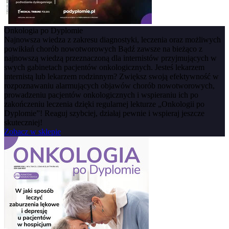
Onkologia po Dyplomie
Najnowsza wiedza z zakresu diagnostyki, leczenia oraz możliwych
powikłań chorób nowotworowych Bądź zawsze na bieżąco z
najnowszą wiedzą przeznaczoną dla internistów przyjmujących w
swych gabinetach pacjentów onkologicznych. Jesteś lekarzem
internistą lub lekarzem rodzinnym? Zwiększ swoją efektywność w
rozpoznawaniu alarmujących objawów chorób nowotworowych,
prowadzeniu pacjentów onkologicznych i wspieraniu ich po
zakończeniu leczenia dzięki regularnej lekturze „Onkologii po
Dyplomie”! Reaguj szybciej, działaj pewnie i wspieraj jeszcze
skuteczniej!
Zobacz w sklepie