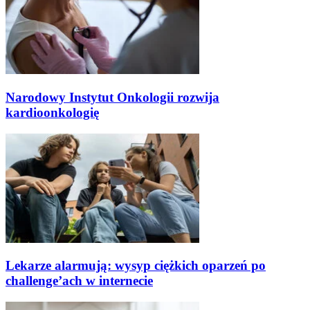
Narodowy Instytut Onkologii rozwija
kardioonkologię
Lekarze alarmują: wysyp ciężkich oparzeń po
challenge’ach w internecie