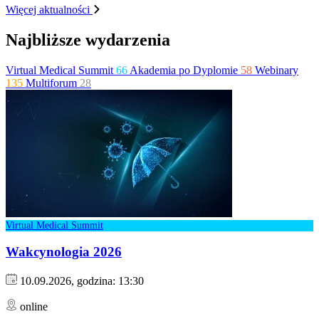
Więcej aktualności
Najbliższe wydarzenia
Virtual Medical Summit
66
Akademia po Dyplomie
58
Webinary
135
Multiforum
28
Virtual Medical Summit
Wakcynologia 2026
10.09.2026, godzina: 13:30
online