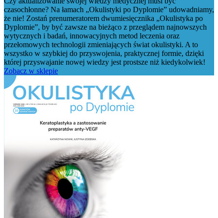
Czy aktualizowanie swojej wiedzy medycznej musi być
czasochłonne? Na łamach „Okulistyki po Dyplomie” udowadniamy,
że nie! Zostań prenumeratorem dwumiesięcznika „Okulistyka po
Dyplomie”, by być zawsze na bieżąco z przeglądem najnowszych
wytycznych i badań, innowacyjnych metod leczenia oraz
przełomowych technologii zmieniających świat okulistyki. A to
wszystko w szybkiej do przyswojenia, praktycznej formie, dzięki
której przyswajanie nowej wiedzy jest prostsze niż kiedykolwiek!
Zobacz w sklepie