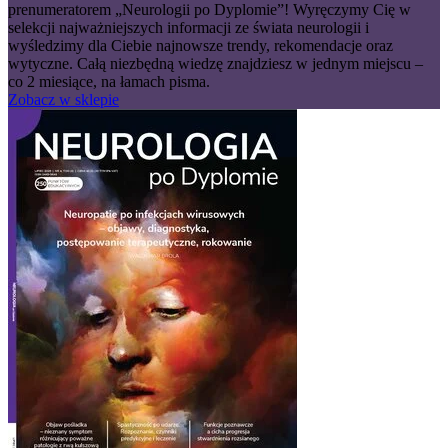
prenumeratorem „Neurologii po Dyplomie”! Wyręczymy Cię w
selekcji najważniejszych informacji ze świata neurologii i
wyśledzimy dla Ciebie najnowsze trendy, rekomendacje oraz
wytyczne. Całą niezbędną wiedzę znajdziesz w jednym miejscu –
co 2 miesiące, na łamach pisma.
Zobacz w sklepie