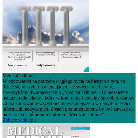
Medical Tribune
W odpowiedzi na potrzebę ciągłego bycia na bieżąco z tym, co
dzieje się w szybko zmieniającym się świecie medycyny,
stworzyliśmy dwumiesięcznik „Medical Tribune”. To niezależny
magazyn dla lekarzy, który w konkretny i rzetelny sposób dostarczy
Ci podsumowanie wszystkich najważniejszych w danym miesiącu
informacji medycznych. Zostań prenumeratorem, by być zawsze na
bieżąco! Zostań prenumeratorem „Medical Tribune”
Zobacz w sklepie