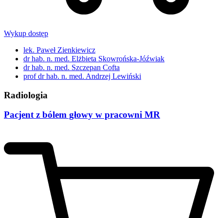
Wykup dostęp
lek. Paweł Zienkiewicz
dr hab. n. med. Elżbieta Skowrońska-Jóźwiak
dr hab. n. med. Szczepan Cofta
prof dr hab. n. med. Andrzej Lewiński
Radiologia
Pacjent z bólem głowy w pracowni MR