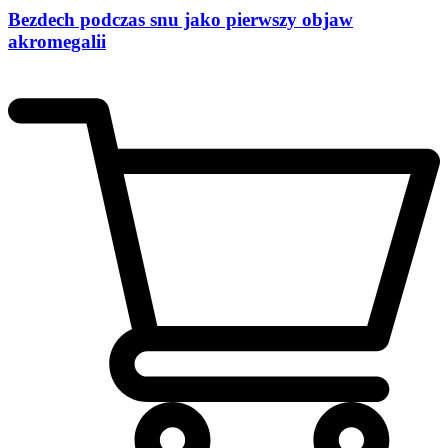
Bezdech podczas snu jako pierwszy objaw
akromegalii