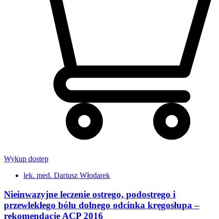
Wykup dostęp
lek. med. Dariusz Włodarek
Nieinwazyjne leczenie ostrego, podostrego i
przewlekłego bólu dolnego odcinka kręgosłupa –
rekomendacje ACP 2016