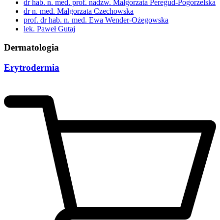
dr hab. n. med. prof. nadzw. Małgorzata Peregud-Pogorzelska
dr n. med. Małgorzata Czechowska
prof. dr hab. n. med. Ewa Wender-Ożegowska
lek. Paweł Gutaj
Dermatologia
Erytrodermia