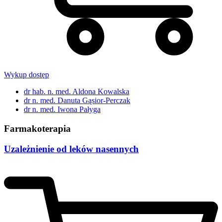
Wykup dostęp
dr hab. n. med. Aldona Kowalska
dr n. med. Danuta Gąsior-Perczak
dr n. med. Iwona Pałyga
Farmakoterapia
Uzależnienie od leków nasennych