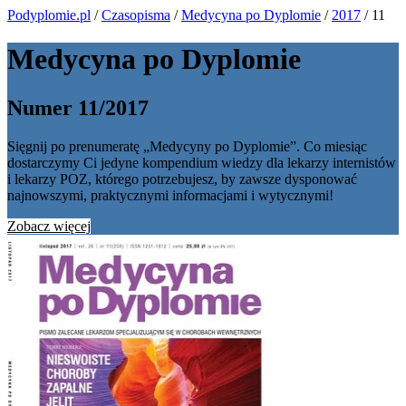
Podyplomie.pl
/
Czasopisma
/
Medycyna po Dyplomie
/
2017
/ 11
Medycyna po Dyplomie
Numer 11/2017
Sięgnij po prenumeratę „Medycyny po Dyplomie”. Co miesiąc
dostarczymy Ci jedyne kompendium wiedzy dla lekarzy internistów
i lekarzy POZ, którego potrzebujesz, by zawsze dysponować
najnowszymi, praktycznymi informacjami i wytycznymi!
Zobacz więcej