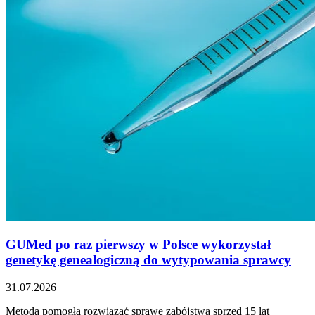
GUMed po raz pierwszy w Polsce wykorzystał
genetykę genealogiczną do wytypowania sprawcy
31.07.2026
Metoda pomogła rozwiązać sprawę zabójstwa sprzed 15 lat