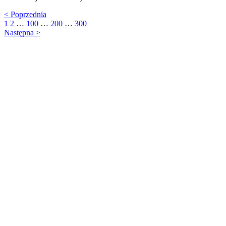
<
Poprzednia
1
2
…
100
…
200
…
300
Następna
>