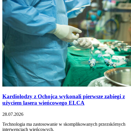
Kardiolodzy z Ochojca wykonali pierwsze zabiegi z
użyciem lasera wieńcowego ELCA
28.07.2026
Technologia ma zastosowanie w skomplikowanych przezskórnych
interwencjach wieńcowych.